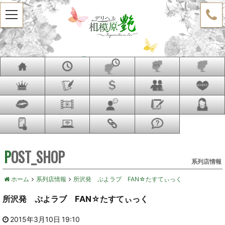
t
o
g
g
l
e
n
a
v
i
g
a
t
i
o
n
POST_SHOP
系列店情報
ホーム
系列店情報
所沢発 ぷよラブ FAN☆たすてぃっく
所沢発 ぷよラブ FAN☆たすてぃっく
2015年3月10日 19:10