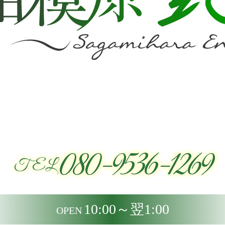
080-9536-1269
TEL
10:00～翌1:00
OPEN