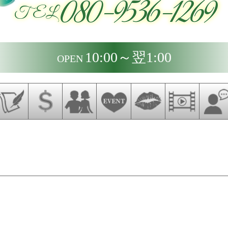
080-9536-1269
TEL
10:00～翌1:00
OPEN