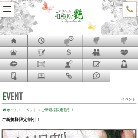
t
o
g
g
l
e
n
a
v
i
g
a
t
i
o
n
EVENT
イベント
ホーム
イベント
ご新規様限定割引！
ご新規様限定割引！