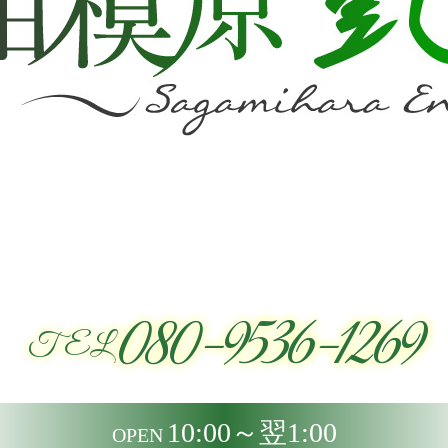
080-9536-1269
TEL
10:00～翌1:00
OPEN