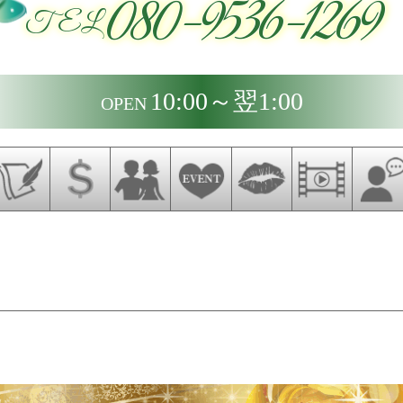
080-9536-1269
TEL
10:00～翌1:00
OPEN