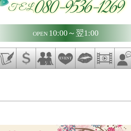
080-9536-1269
TEL
10:00～翌1:00
OPEN